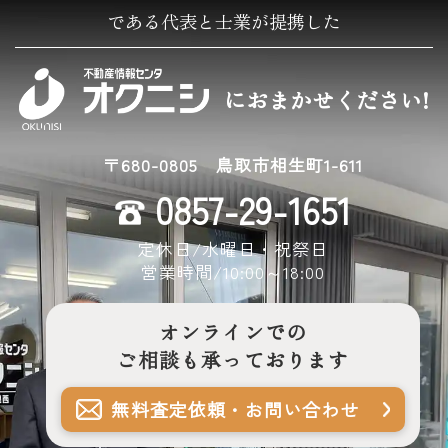
である代表と士業が提携した
におまかせください!
〒680-0805 鳥取市相生町1-611
0857-29-1651
定休日/水曜日・祝祭日
営業時間/10:00～18:00
オンラインでの
ご相談も承っております
無料査定依頼・
お問い合わせ