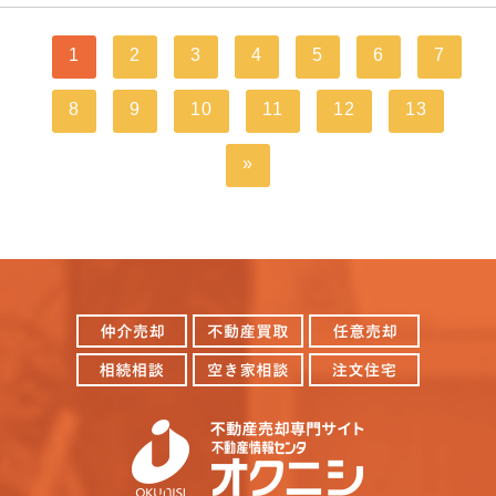
1
2
3
4
5
6
7
8
9
10
11
12
13
»