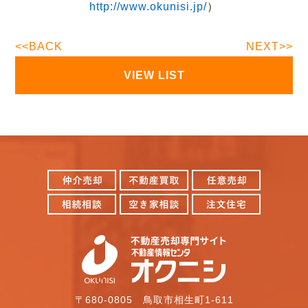
http://www.okunisi.jp/
）
<<BACK
NEXT>>
VIEW LIST
〒680-0805 鳥取市相生町1-611